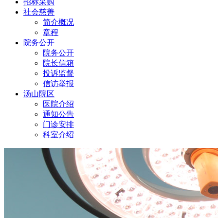
招标采购
社会慈善
简介概况
章程
院务公开
院务公开
院长信箱
投诉监督
信访举报
汤山院区
医院介绍
通知公告
门诊安排
科室介绍