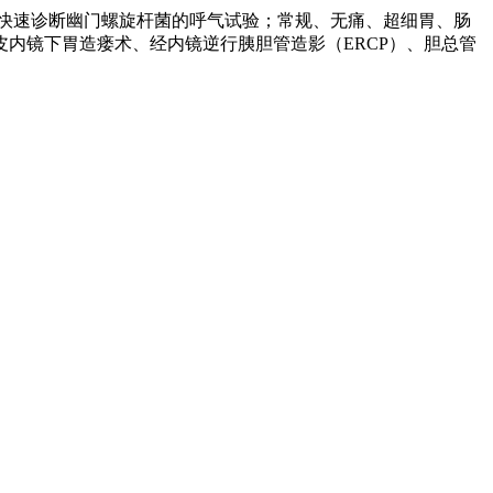
快速诊断幽门螺旋杆菌的呼气试验；常规、无痛、超细胃、肠
皮内镜下胃造瘘术、经内镜逆行胰胆管造影（
ERCP
）、胆总管