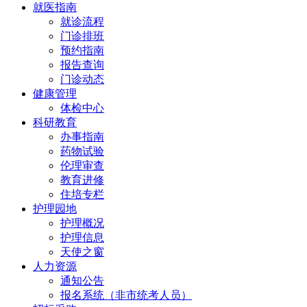
就医指南
就诊流程
门诊排班
预约指南
报告查询
门诊动态
健康管理
体检中心
科研教育
办事指南
药物试验
伦理审查
教育进修
住培专栏
护理园地
护理概况
护理信息
天使之窗
人力资源
通知公告
报名系统（非市统考人员）