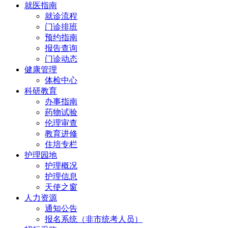
就医指南
就诊流程
门诊排班
预约指南
报告查询
门诊动态
健康管理
体检中心
科研教育
办事指南
药物试验
伦理审查
教育进修
住培专栏
护理园地
护理概况
护理信息
天使之窗
人力资源
通知公告
报名系统（非市统考人员）