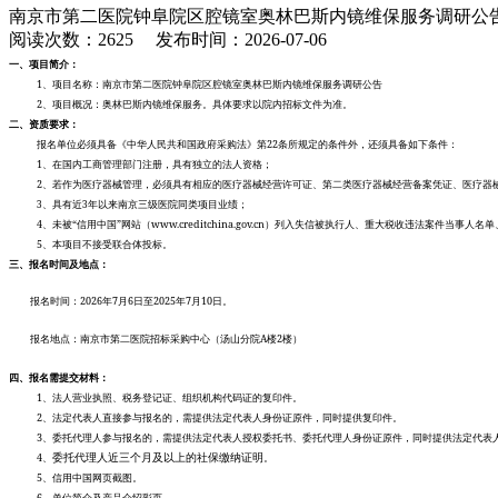
南京市第二医院钟阜院区腔镜室奥林巴斯内镜维保服务调研公
阅读次数：2625
发布时间：2026-07-06
一、项目简介：
1
、项目名称：南京市第二医院钟阜院区腔镜室奥林巴斯内镜维保服务调研公告
2
、项目概况：奥林巴斯内镜维保服务。具体要求以院内招标文件为准。
二、资质要求：
22
报名单位必须具备《中华人民共和国政府采购法》第
条所规定的条件外，还须具备如下条件：
1
、在国内工商管理部门注册，具有独立的法人资格；
2
、若作为医疗器械管理，必须具有相应的医疗器械经营许可证、第二类医疗器械经营备案凭证、医疗器
3
、具有近3年以来南京三级医院同类项目业绩；
4
“
”
www.creditchina.gov.cn
、未被
信用中国
网站（
）列入失信被执行人、重大税收违法案件当事人名单
5
、本项目不接受联合体投标。
三、报名时间及地点：
2026
7
6
2025
7
10
报名时间：
年
月
日至
年
月
日。
A
2
报名地点：南京市第二医院招标采购中心（汤山分院
楼
楼）
四、报名需提交材料：
1
、法人营业执照、税务登记证、组织机构代码证的复印件。
2
、法定代表人直接参与报名的，需提供法定代表人身份证原件，同时提供复印件。
3
、委托代理人参与报名的，需提供法定代表人授权委托书、委托代理人身份证原件，同时提供法定代表
4
委托代理人近三个月及以上的社保缴纳证明
、
。
5
、信用中国网页截图。
6
、单位简介及产品介绍彩页。