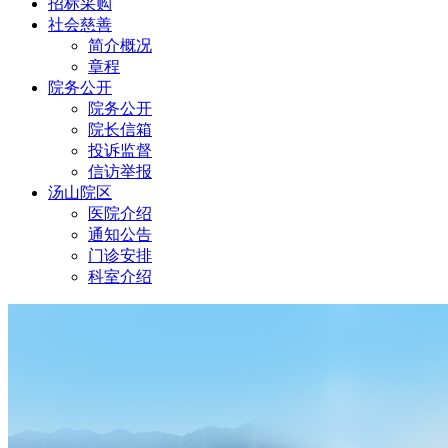
招标采购
社会慈善
简介概况
章程
院务公开
院务公开
院长信箱
投诉监督
信访举报
汤山院区
医院介绍
通知公告
门诊安排
科室介绍