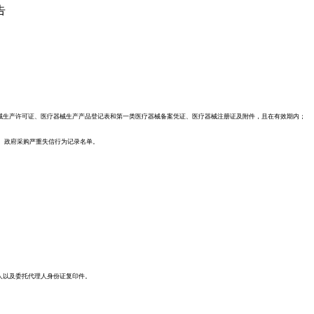
告
械生产许可证、医疗器械生产产品登记表和第一类医疗器械备案凭证、医疗器械注册证及附件，且在有效期内；
、政府采购严重失信行为记录名单。
人以及委托代理人身份证复印件。