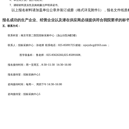
7
、调研材料真实性及购销廉洁声明承诺书。
1
以上报名材料请加盖单位公章并装订成册（格式详见附件
），报名文件纸质
报名成功的生产企业、经营企业以及潜在供应商必须提供符合我院要求的标书
五、联系方式：
A
2
联系科室：南京市第二医院招标采购中心（汤山分院
楼
楼）
025-85091725
njeyzbcg@163.com
联系人：招标采购中心：孙老师
联系电话：
邮箱：
；
025-83626266,025-85091608
医学装备科：
鲁老师：
。
8:30~11:30 14:30~16:00
报名接待时间：周一至周五，
1
报名接待室：招标采购中心
14:30~16:00
咨询接待时间：每周一、周四下午
5
咨询接待室：招标采购中心